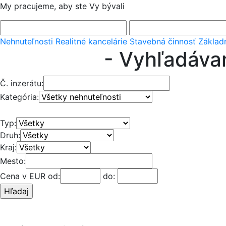
My pracujeme, aby ste Vy bývali
Nehnuteľnosti
Realitné kancelárie
Stavebná činnosť
Základ
- Vyhľadávan
Č. inzerátu:
Kategória:
Typ:
Druh:
Kraj:
Mesto:
Cena v EUR
od:
do: