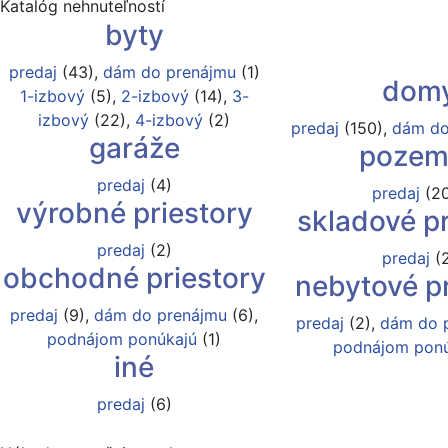
Katalóg nehnuteľností
byty
predaj
(43),
dám do prenájmu
(1)
dom
1-izbový
(5),
2-izbový
(14),
3-
izbový
(22),
4-izbový
(2)
predaj
(150),
dám do
garáže
pozem
predaj
(4)
predaj
(2
výrobné priestory
skladové pr
predaj
(2)
predaj
(2
obchodné priestory
nebytové pr
predaj
(9),
dám do prenájmu
(6),
predaj
(2),
dám do 
podnájom ponúkajú
(1)
podnájom ponú
iné
predaj
(6)