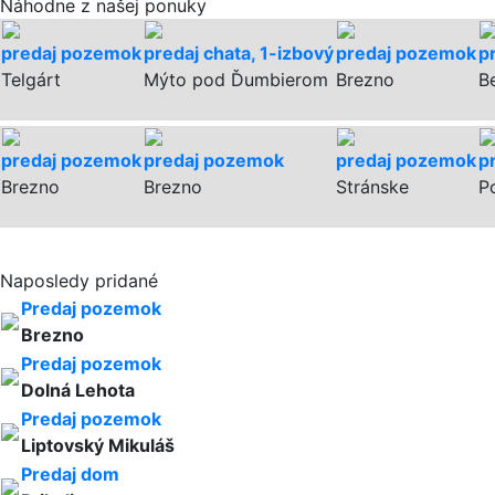
Náhodne z našej ponuky
predaj pozemok
predaj chata, 1-izbový
predaj pozemok
p
Telgárt
Mýto pod Ďumbierom
Brezno
B
predaj pozemok
predaj pozemok
predaj pozemok
p
Brezno
Brezno
Stránske
P
Naposledy pridané
Predaj pozemok
Brezno
Predaj pozemok
Dolná Lehota
Predaj pozemok
Liptovský Mikuláš
Predaj dom